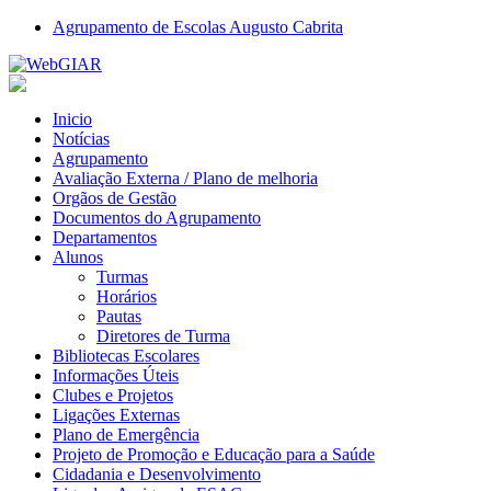
Agrupamento de Escolas Augusto Cabrita
Inicio
Notícias
Agrupamento
Avaliação Externa / Plano de melhoria
Orgãos de Gestão
Documentos do Agrupamento
Departamentos
Alunos
Turmas
Horários
Pautas
Diretores de Turma
Bibliotecas Escolares
Informações Úteis
Clubes e Projetos
Ligações Externas
Plano de Emergência
Projeto de Promoção e Educação para a Saúde
Cidadania e Desenvolvimento