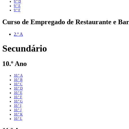
9.º D
9.º E
9.º F
Curso de Empregado de Restaurante e Ba
2.º A
Secundário
10.º Ano
10.º A
10.º B
10.º C
10.º D
10.º E
10.º F
10.º G
10.º I
10.º J
10.º K
10.º L