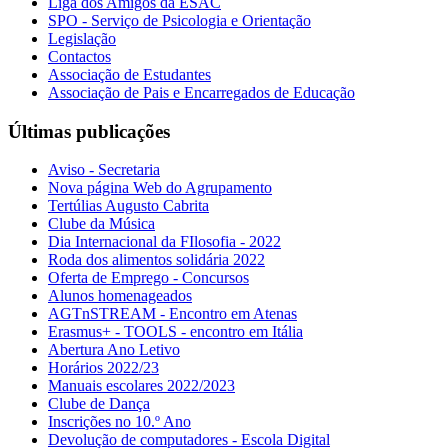
Liga dos Amigos da ESAC
SPO - Serviço de Psicologia e Orientação
Legislação
Contactos
Associação de Estudantes
Associação de Pais e Encarregados de Educação
Últimas publicações
Aviso - Secretaria
Nova página Web do Agrupamento
Tertúlias Augusto Cabrita
Clube da Música
Dia Internacional da FIlosofia - 2022
Roda dos alimentos solidária 2022
Oferta de Emprego - Concursos
Alunos homenageados
AGTnSTREAM - Encontro em Atenas
Erasmus+ - TOOLS - encontro em Itália
Abertura Ano Letivo
Horários 2022/23
Manuais escolares 2022/2023
Clube de Dança
Inscrições no 10.º Ano
Devolução de computadores - Escola Digital