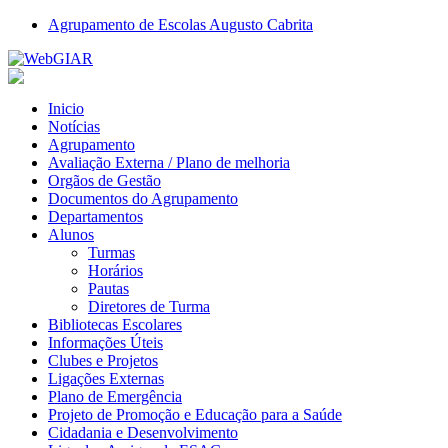
Agrupamento de Escolas Augusto Cabrita
Inicio
Notícias
Agrupamento
Avaliação Externa / Plano de melhoria
Orgãos de Gestão
Documentos do Agrupamento
Departamentos
Alunos
Turmas
Horários
Pautas
Diretores de Turma
Bibliotecas Escolares
Informações Úteis
Clubes e Projetos
Ligações Externas
Plano de Emergência
Projeto de Promoção e Educação para a Saúde
Cidadania e Desenvolvimento