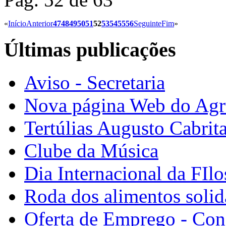
«
Início
Anterior
47
48
49
50
51
52
53
54
55
56
Seguinte
Fim
»
Últimas publicações
Aviso - Secretaria
Nova página Web do Ag
Tertúlias Augusto Cabrit
Clube da Música
Dia Internacional da FIlo
Roda dos alimentos solid
Oferta de Emprego - Con