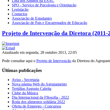
Liga dos Amigos da ESAC
SPO - Serviço de Psicologia e Orientação
Legislação
Contactos
Associação de Estudantes
Associação de Pais e Encarregados de Educação
Projeto de Intervenção da Diretora (2011-
Atualizado em segunda, 28 outubro 2013, 22:05
Pode consultar aqui o
Projeto de Intervenção
da Diretora do Agrupam
Últimas publicações
Aviso - Secretaria
Nova página Web do Agrupamento
Tertúlias Augusto Cabrita
Clube da Música
Dia Internacional da FIlosofia - 2022
Roda dos alimentos solidária 2022
Oferta de Emprego - Concursos