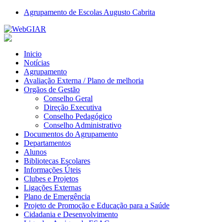
Agrupamento de Escolas Augusto Cabrita
Inicio
Notícias
Agrupamento
Avaliação Externa / Plano de melhoria
Orgãos de Gestão
Conselho Geral
Direção Executiva
Conselho Pedagógico
Conselho Administrativo
Documentos do Agrupamento
Departamentos
Alunos
Bibliotecas Escolares
Informações Úteis
Clubes e Projetos
Ligações Externas
Plano de Emergência
Projeto de Promoção e Educação para a Saúde
Cidadania e Desenvolvimento